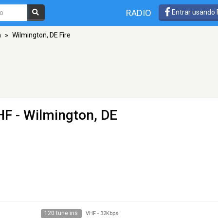
RADIO
Entrar usando
n
»
Wilmington, DE Fire
HF - Wilmington, DE
120 tune ins
VHF
-
32Kbps