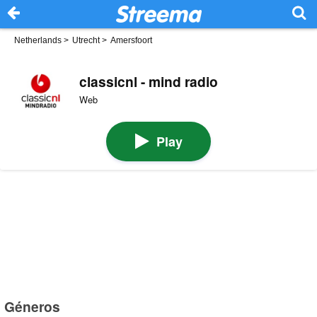
Netherlands
>
Utrecht
>
Amersfoort
classicnl - mind radio
Web
Play
Géneros