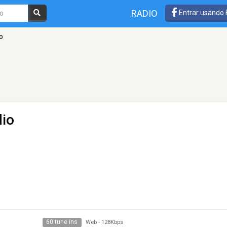
RADIO
Entrar usando
o
dio
60 tune ins
Web
-
128Kbps