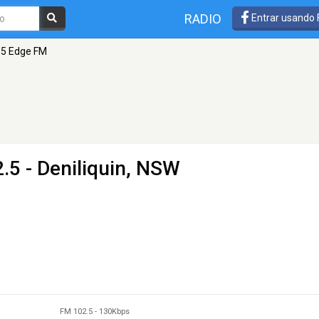
RADIO
Entrar usando
.5 Edge FM
.5 - Deniliquin, NSW
FM 102.5
-
130Kbps