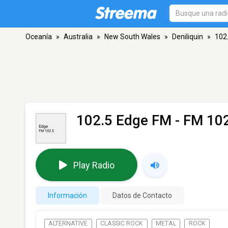
Oceanía
»
Australia
»
New South Wales
»
Deniliquin
»
102
102.5 Edge FM
- FM 102
Play Radio
Información
Datos de Contacto
ALTERNATIVE
CLASSIC ROCK
METAL
ROCK