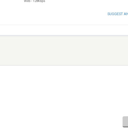
Web
-
128Kbps
SUGGEST A