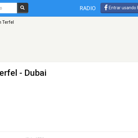
RADIO
Entrar usando
n Terfel
erfel
- Dubai