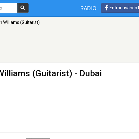
RADIO
Entrar usando
n Williams (Guitarist)
illiams (Guitarist)
- Dubai