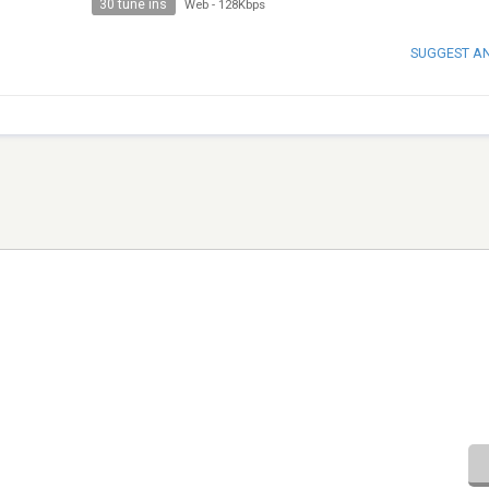
30 tune ins
Web
-
128Kbps
SUGGEST A