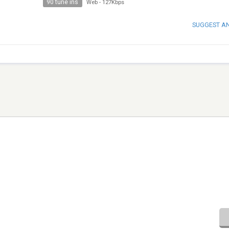
90 tune ins
Web
-
127Kbps
SUGGEST A