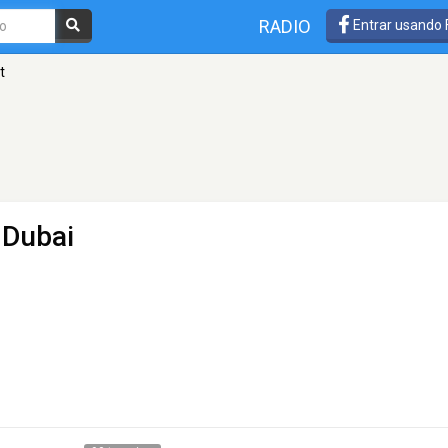
RADIO
Entrar usando
t
 Dubai