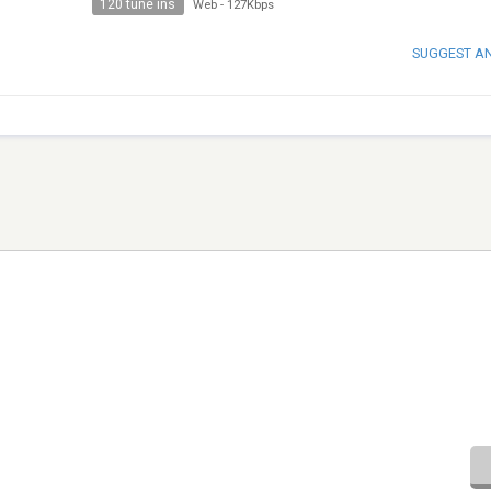
120 tune ins
Web
-
127Kbps
SUGGEST A