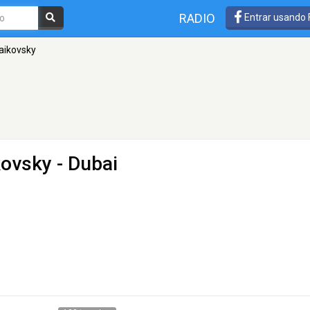
RADIO
Entrar usando
haikovsky
kovsky
- Dubai