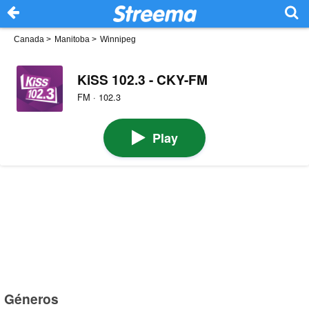
Canada
>
Manitoba
>
Winnipeg
KiSS 102.3 - CKY-FM
FM · 102.3
Play
Géneros