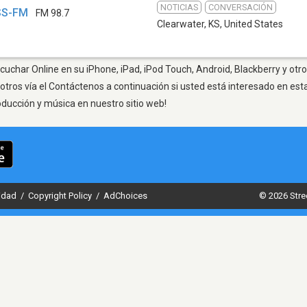
NOTICIAS
CONVERSACIÓN
SS-FM
FM 98.7
Clearwater, KS
,
United States
cuchar Online en su iPhone, iPad, iPod Touch, Android, Blackberry y otr
otros vía el Contáctenos a continuación si usted está interesado en est
oducción y música en nuestro sitio web!
cidad
/
Copyright Policy
/
AdChoices
© 2026 Stre