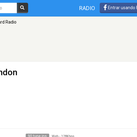
RADIO
Entrar usando
ard Radio
ndon
90 tune ins
Web
-
128Kbps