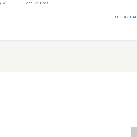
Web
-
320Kbps
HOP
SUGGEST A