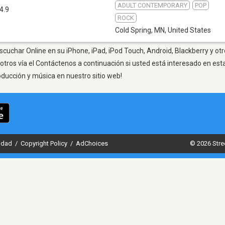
ADULT CONTEMPORARY
POP
4.9
ROCK
Cold Spring, MN
,
United States
scuchar Online en su iPhone, iPad, iPod Touch, Android, Blackberry y ot
otros vía el Contáctenos a continuación si usted está interesado en est
oducción y música en nuestro sitio web!
cidad
/
Copyright Policy
/
AdChoices
© 2026 Stre