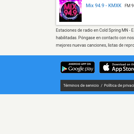
Mix 94.9 - KMXK
FM 9
Estaciones de radio en Cold Spring MN - E
habilitadas. Póngase en contacto con nos
mejores nuevas canciones, listas de repr
Términos de servicio
/
Política de priva