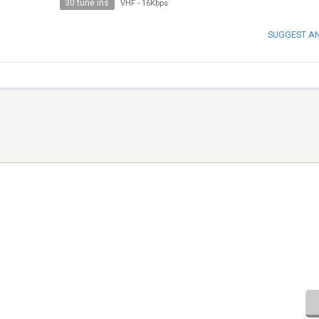
30 tune ins
VHF
-
16Kbps
SUGGEST A