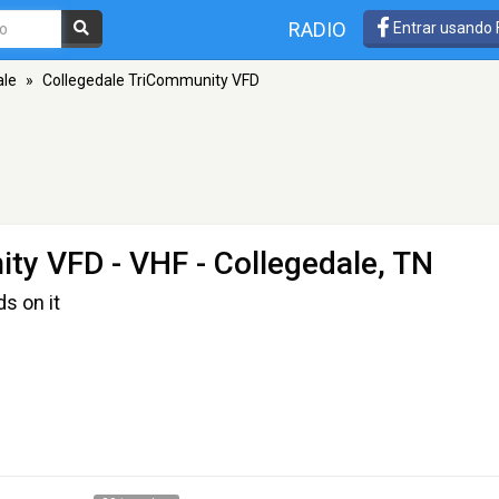
RADIO
Entrar usando
ale
»
Collegedale TriCommunity VFD
ity VFD
- VHF - Collegedale, TN
s on it