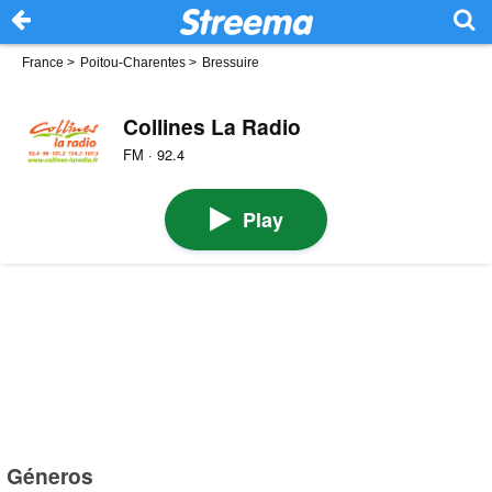
France
>
Poitou-Charentes
>
Bressuire
Collines La Radio
FM · 92.4
Play
Géneros