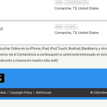
PAÍS
CONVERSACIÓN
Comanche, TX
,
United States
PAÍS
GOSPEL
50
Comanche, TX
,
United States
uchar Online en su iPhone, iPad, iPod Touch, Android, Blackberry y otro
otros vía el Contáctenos a continuación si usted está interesado en est
oducción y música en nuestro sitio web!
cidad
/
Copyright Policy
/
AdChoices
© 2026 Stre