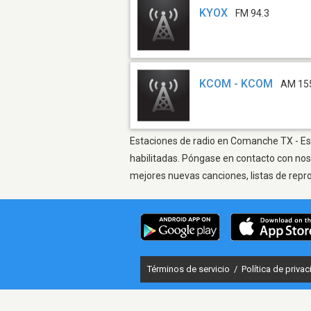
KYOX
FM 94.3
KCOM - KCOM
AM 15
Estaciones de radio en Comanche TX - Esc
habilitadas. Póngase en contacto con nos
mejores nuevas canciones, listas de repr
Términos de servicio
/
Política de priva