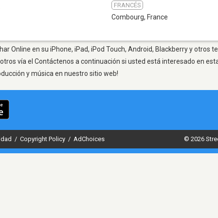
FRANCÉS
9
Combourg
,
France
r Online en su iPhone, iPad, iPod Touch, Android, Blackberry y otros t
otros vía el Contáctenos a continuación si usted está interesado en est
oducción y música en nuestro sitio web!
cidad
/
Copyright Policy
/
AdChoices
© 2026 Stre