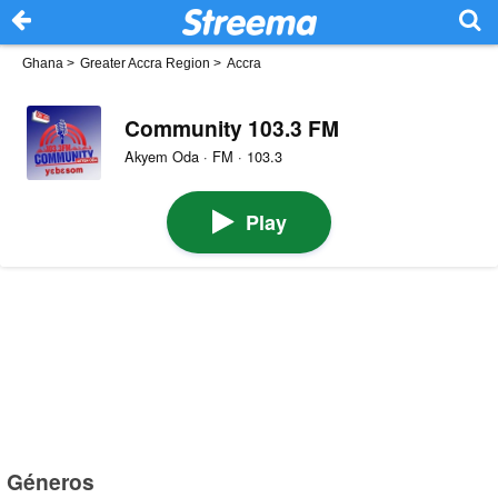
Ghana
>
Greater Accra Region
>
Accra
Community 103.3 FM
Akyem Oda · FM · 103.3
Play
Géneros