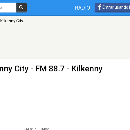
RADIO
Entrar usando
ilkenny City
nny City
- FM 88.7 - Kilkenny
FM 88.7
-
96Kbps