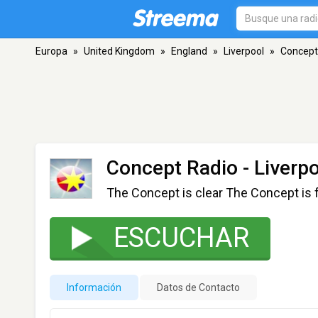
Europa
»
United Kingdom
»
England
»
Liverpool
»
Concept
Concept Radio
- Liverp
The Concept is clear The Concept is f
ESCUCHAR
Información
Datos de Contacto