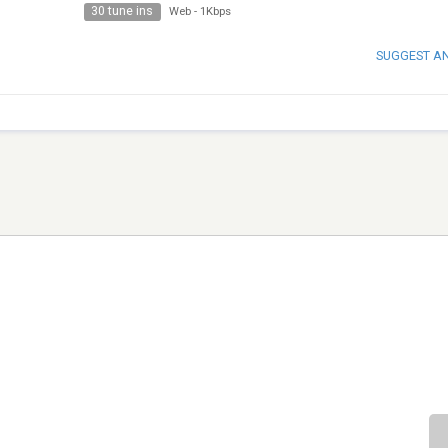
30 tune ins
Web
-
1Kbps
SUGGEST A