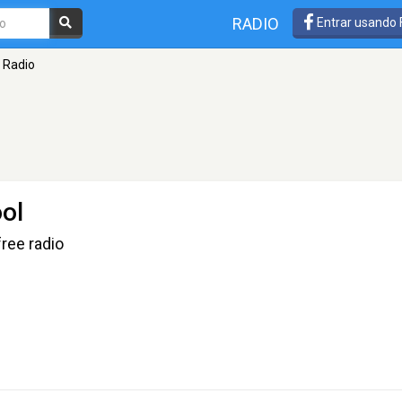
RADIO
Entrar usando
 Radio
ool
ree radio