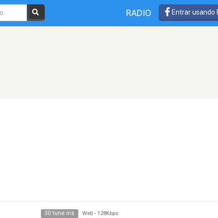
RADIO
Entrar usando
30 tune ins
Web
-
128Kbps