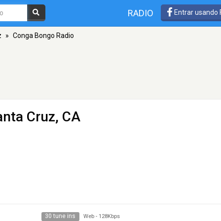
RADIO
Entrar usando
z
»
Conga Bongo Radio
anta Cruz, CA
30 tune ins
Web
-
128Kbps