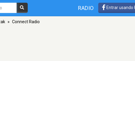
RADIO
Entrar usando
zak
»
Connect Radio