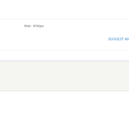
Web
-
81Kbps
SUGGEST A