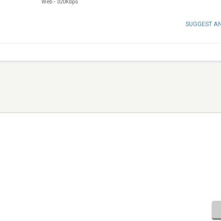
Web
-
320Kbps
SUGGEST A