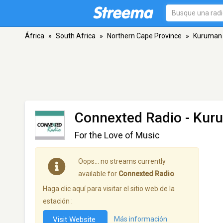
África
»
South Africa
»
Northern Cape Province
»
Kuruman
Connexted Radio
- Kur
For the Love of Music
Oops… no streams currently
available for
Connexted Radio
.
Haga clic aquí para visitar el sitio web de la
estación :
Visit Website
Más información