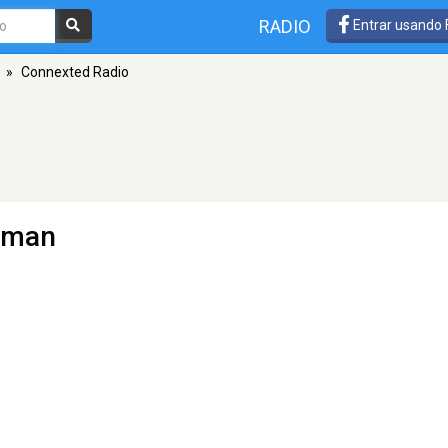
RADIO
Entrar usando
»
Connexted Radio
uman