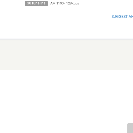
30 tune ins
AM 1190
-
128Kbps
SUGGEST A