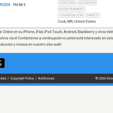
CHRISTIAN
EDUCATION
 WQRN
FM 88.9
ENTERTAINMENT
CONVERSACIÓN
VARIETY
Cook, MN
,
United States
 Online en su iPhone, iPad, iPod Touch, Android, Blackberry y otros tel
otros vía el Contáctenos a continuación si usted está interesado en est
oducción y música en nuestro sitio web!
cidad
/
Copyright Policy
/
AdChoices
© 2026 Stre