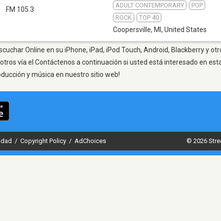
ADULT CONTEMPORARY
POP
S
FM 105.3
ROCK
TOP 40
Coopersville, MI
,
United States
Escuchar Online en su iPhone, iPad, iPod Touch, Android, Blackberry y ot
otros vía el Contáctenos a continuación si usted está interesado en est
oducción y música en nuestro sitio web!
cidad
/
Copyright Policy
/
AdChoices
© 2026 Stre