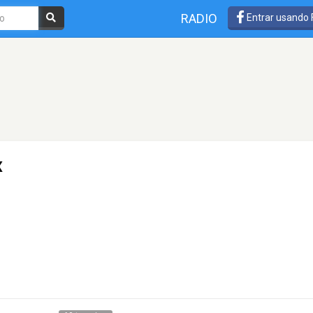
RADIO
Entrar usando
x