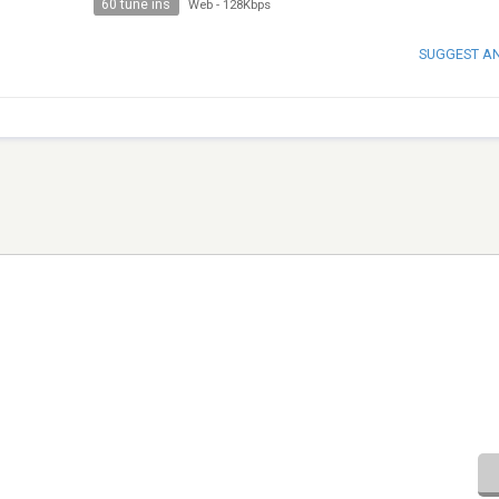
60 tune ins
Web
-
128Kbps
SUGGEST A