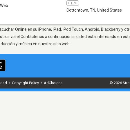
OTRO
Web
Cottontown, TN
,
United States
cuchar Online en su iPhone, iPad, iPod Touch, Android, Blackberry y ot
otros vía el Contáctenos a continuación si usted está interesado en est
oducción y música en nuestro sitio web!
cidad
/
Copyright Policy
/
AdChoices
© 2026 Stre