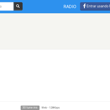
RADIO
Entrar usando
30 tune ins
Web
-
128Kbps