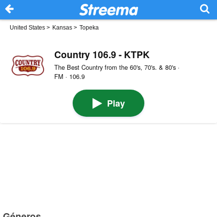
United States
>
Kansas
>
Topeka
Country 106.9 - KTPK
The Best Country from the 60's, 70's. & 80's ·
FM · 106.9
Play
Géneros