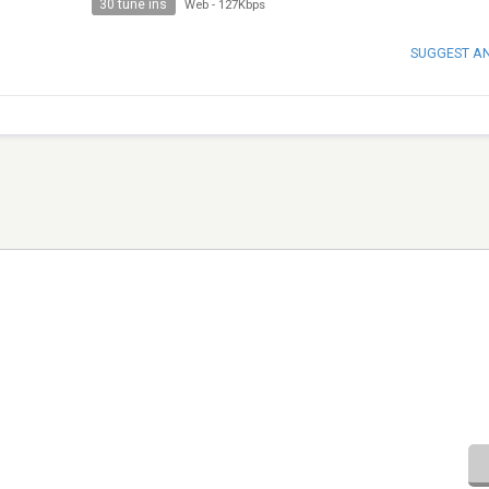
30 tune ins
Web
-
127Kbps
SUGGEST A