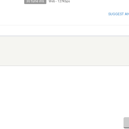
30 tune ins
Web
-
127Kbps
SUGGEST A