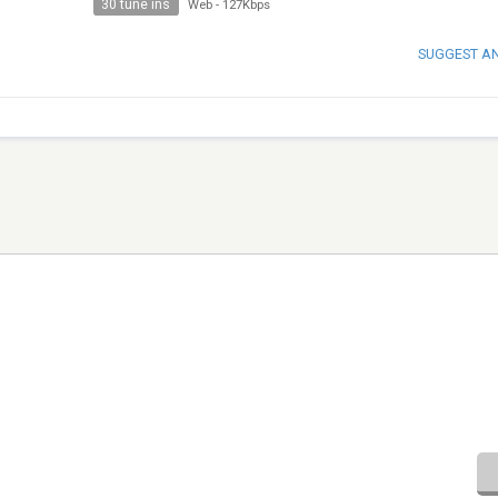
30 tune ins
Web
-
127Kbps
SUGGEST A