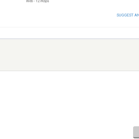
Web
-
127Kbps
SUGGEST A