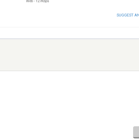
Web
-
127Kbps
SUGGEST A