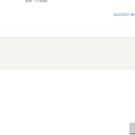
Web
-
127Kbps
SUGGEST A