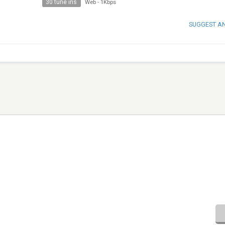
30 tune ins
Web
-
1Kbps
SUGGEST A