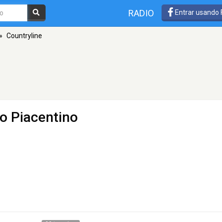
RADIO
Entrar usando
»
Countryline
ro Piacentino