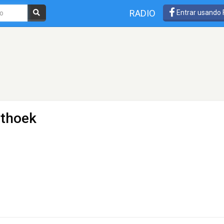
RADIO
Entrar usando
sthoek