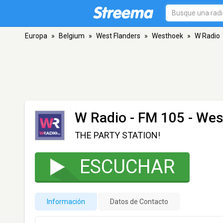
Europa
»
Belgium
»
West Flanders
»
Westhoek
»
W Radio
W Radio
- FM 105 - We
THE PARTY STATION!
ESCUCHAR
Información
Datos de Contacto