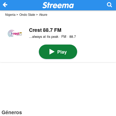
Nigeria
>
Ondo State
>
Akure
Crest 88.7 FM
...always at its peak · FM · 88.7
Play
Géneros