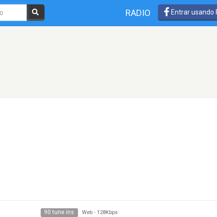
RADIO
Entrar usando
90 tune ins
Web
-
128Kbps