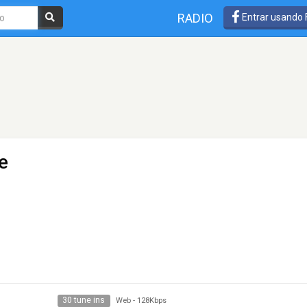
RADIO
Entrar usando
e
30 tune ins
Web
-
128Kbps