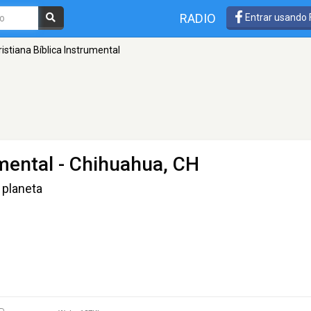
RADIO
Entrar usando
ristiana Bíblica Instrumental
umental
- Chihuahua, CH
 planeta