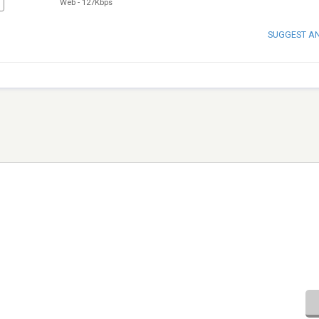
Web
-
127Kbps
SUGGEST A