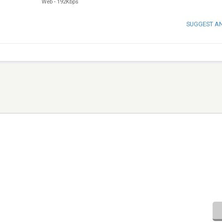
Web
-
192Kbps
SUGGEST A