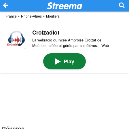
France
>
Rhône-Alpes
>
Moûtiers
Croizadiot
La webradio du lycée Ambroise Croizat de
Moûtiers, créée et gérée par ses élèves. · Web
Play
Géneros