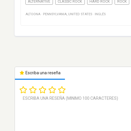
ALTERNATIVE
CLASSIC ROCK
HARD ROCK
ROCK
ALTOONA
·
PENNSYLVANIA
,
UNITED STATES
·
INGLÉS
Escriba una reseña