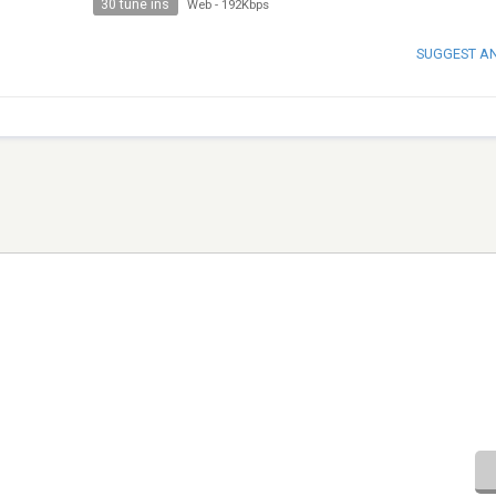
30 tune ins
Web
-
192Kbps
SUGGEST A