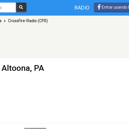
RADIO
Entrar usando
a
»
CrossFire-Radio (CFR)
 Altoona, PA