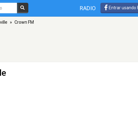
RADIO
Entrar usando
ille
»
Crown FM
le