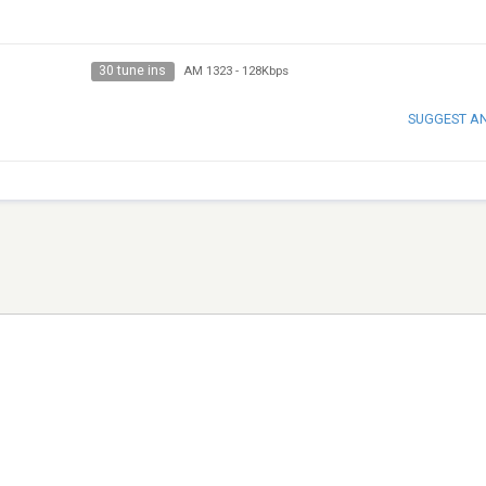
30 tune ins
AM 1323
-
128Kbps
SUGGEST A