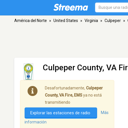
América del Norte
»
United States
»
Virginia
»
Culpeper
»
Culpeper County, VA Fi
Desafortunadamente,
Culpeper
County, VA Fire, EMS
ya no está
transmitiendo
Explorar las estaciones de radio
Más
información