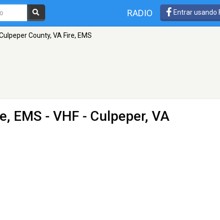
RADIO
Entrar usando
Culpeper County, VA Fire, EMS
re, EMS
- VHF - Culpeper, VA